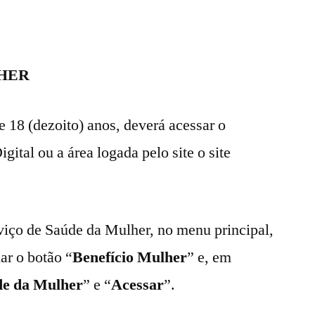
LHER
de 18 (dezoito) anos, deverá acessar o
ital ou a área logada pelo site o site
erviço de Saúde da Mulher, no menu principal,
nar o botão “
Benefício Mulher
” e, em
de da Mulher
” e “
Acessar
”.