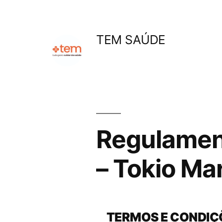
Pular
para
TEM SAÚDE
o
conteúdo
Regulamen
– Tokio Ma
TERMOS E CONDIÇ