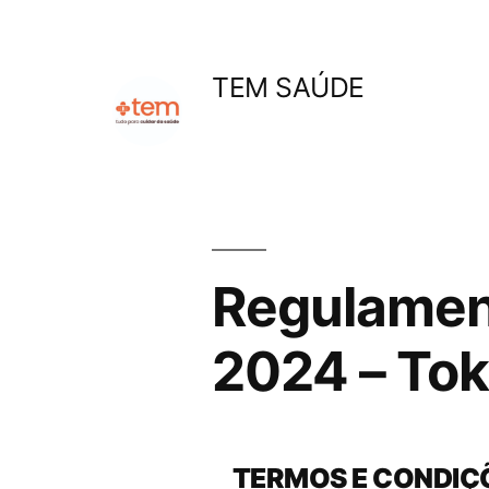
Pular
para
TEM SAÚDE
o
conteúdo
Regulamen
2024 – Tok
TERMOS E CONDIÇ